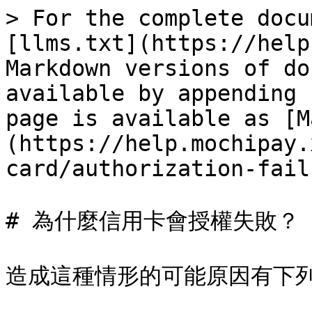
> For the complete docu
[llms.txt](https://help
Markdown versions of do
available by appending 
page is available as [M
(https://help.mochipay.
card/authorization-fail
# 為什麼信用卡會授權失敗？

造成這種情形的可能原因有下列