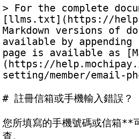
> For the complete docu
[llms.txt](https://help
Markdown versions of do
available by appending 
page is available as [M
(https://help.mochipay.
setting/member/email-ph
# 註冊信箱或手機輸入錯誤？

您所填寫的手機號碼或信箱**
查。
