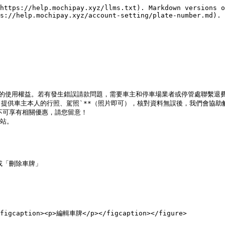
https://help.mochipay.xyz/llms.txt). Markdown versions o
s://help.mochipay.xyz/account-setting/plate-number.md).

影響您的使用權益。若有發生錯誤請款問題，需要車主和停車場業者或停管處聯繫退費
**`提供車主本人的行照、駕照`**（照片即可），核對資料無誤後，我們會協助
可享有相關優惠，請您留意！

站。

「刪除車牌」

<figcaption><p>編輯車牌</p></figcaption></figure>
