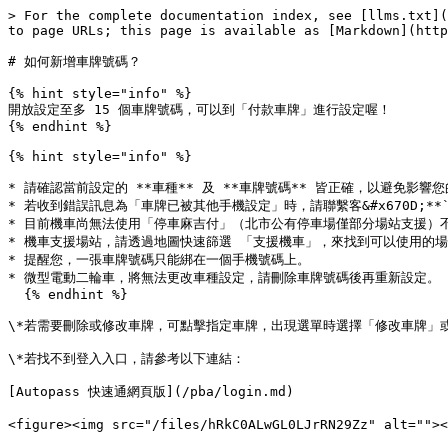
> For the complete documentation index, see [llms.txt](
to page URLs; this page is available as [Markdown](http
# 如何新增車牌號碼？

{% hint style="info" %}

開放設定至多 15 個車牌號碼，可以到「付款車牌」進行設定喔！

{% endhint %}

{% hint style="info" %}

* 請確認當前設定的 **車種** 及 **車牌號碼** 皆正確，以避免
* 若收到錯誤訊息為「車牌已被其他手機設定」時，請聯繫客&#x670D;
* 目前機車尚無法使用「停車麻吉付」（北市公有停車場僅部分場站支援）不
* 機車支援場站，請透過地圖快速篩選 「支援機車」，來找到可以使用的場
* 提醒您，一張車牌號碼只能綁在一個手機號碼上。

* 微型電動二輪車，將無法更改車種設定，請刪除車牌號碼後再重新設定。

  {% endhint %}

\*若需要刪除或修改車牌，可點擊指定車牌，出現選單時選擇「修改車牌」或
\*若找不到登入入口，請參考以下連結：

[Autopass 快速通網頁版](/pba/login.md)

<figure><img src="/files/hRkC0ALwGL0LJrRN29Zz" alt="">