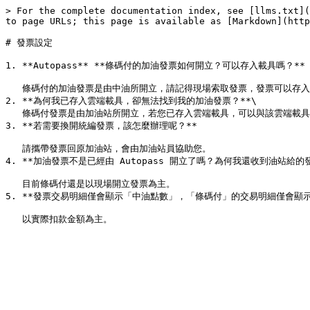
> For the complete documentation index, see [llms.txt](
to page URLs; this page is available as [Markdown](http
# 發票設定

1. **Autopass** **條碼付的加油發票如何開立？可以存入載具嗎？**

   條碼付的加油發票是由中油所開立，請記得現場索取發票，發票可以存入載具。若需要開立「三聯式統一編號」之電子發票，請於加油前主動告知服務人員。目前不支援「會員載具」，請記得現場索取發票。

2. **為何我已存入雲端載具，卻無法找到我的加油發票？**\

   條碼付發票是由加油站所開立，若您已存入雲端載具，可以與該雲端載具的客服確認。

3. **若需要換開統編發票，該怎麼辦理呢？**

   請攜帶發票回原加油站，會由加油站員協助您。

4. **加油發票不是已經由 Autopass 開立了嗎？為何我還收到油站給的發
   目前條碼付還是以現場開立發票為主。

5. **發票交易明細僅會顯示「中油點數」，「條碼付」的交易明細僅會顯示