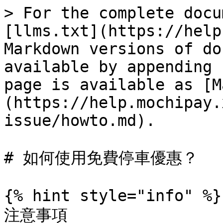
> For the complete docu
[llms.txt](https://help
Markdown versions of do
available by appending 
page is available as [M
(https://help.mochipay.
issue/howto.md).

# 如何使用免費停車優惠？

{% hint style="info" %}

注意事項
