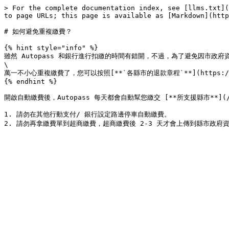
> For the complete documentation index, see [llms.txt](
to page URLs; this page is available as [Markdown](http
# 如何避免重複繳費？

{% hint style="info" %}

雖然 Autopass 和銀行進行扣繳的時間有錯開，不過，為了避免因市政
\

萬一不小心重複繳費了，您可以按照[**`各縣市的退款章程`**](https://help.m
{% endhint %}

開啟自動繳費後，Autopass 每天都會自動幫您繳交 [**所支援縣市**](/s
1. 請勿在其他行動支付/ 銀行設定路邊停車自動繳費。
