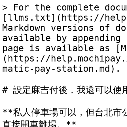
> For the complete docu
[llms.txt](https://help
Markdown versions of do
available by appending 
page is available as [M
(https://help.mochipay.
matic-pay-station.md).

# 設定麻吉付後，我還可以使
**私人停車場可以，但台北市
直接開車離場。**
